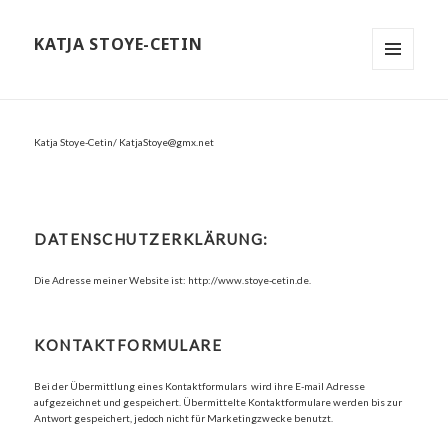
KATJA STOYE-CETIN
MENÜ
UND
WIDGETS
Katja Stoye-Cetin/ KatjaStoye@gmx.net
DATENSCHUTZERKLÄRUNG:
Die Adresse meiner Website ist: http://www.stoye-cetin.de.
KONTAKTFORMULARE
Bei der Übermittlung eines Kontaktformulars wird ihre E-mail Adresse
aufgezeichnet und gespeichert. Übermittelte Kontaktformulare werden bis zur
Antwort gespeichert, jedoch nicht für Marketingzwecke benutzt.