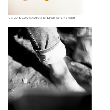
O.T., 20*100,2024 Siebdruck auf Karton, work in progress