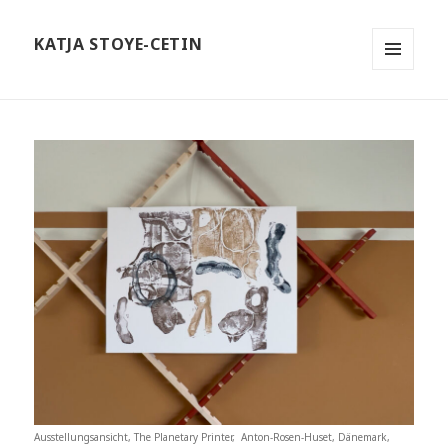
KATJA STOYE-CETIN
MENÜ
UND
WIDGETS
Ausstellungsansicht, The Planetary Printer, Anton-Rosen-Huset, Dänemark,